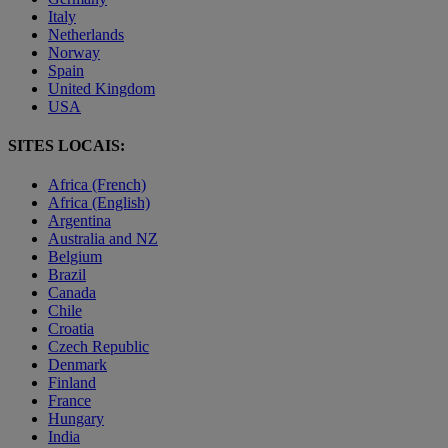
Italy
Netherlands
Norway
Spain
United Kingdom
USA
SITES LOCAIS:
Africa (French)
Africa (English)
Argentina
Australia and NZ
Belgium
Brazil
Canada
Chile
Croatia
Czech Republic
Denmark
Finland
France
Hungary
India