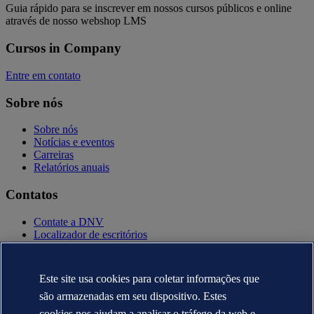
Guia rápido para se inscrever em nossos cursos públicos e online
através de nosso webshop LMS
Cursos in Company
Entre em contato
Sobre nós
Sobre nós
Notícias e eventos
Carreiras
Relatórios anuais
Contatos
Contate a DNV
Localizador de escritórios
Contatos para imprensa
Veracity.com
Este site usa cookies para coletar informações que
Política de privacidade
Termo de uso
são armazenadas em seu dispositivo. Estes
Copyright © DNV AS 2025
cookies nos ajudam a analisar o tráfego da web e