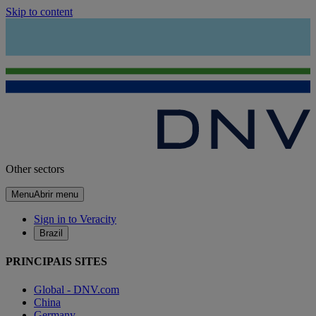
Skip to content
Other sectors
Menu
Abrir menu
Sign in to Veracity
Brazil
PRINCIPAIS SITES
Global - DNV.com
China
Germany