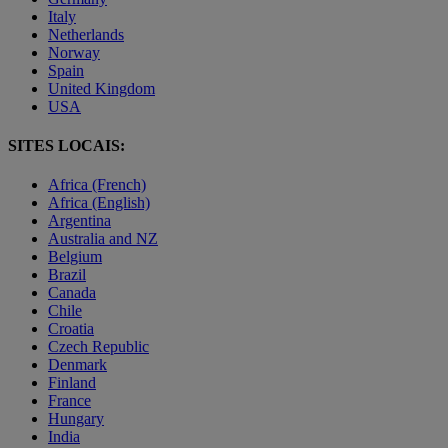
Italy
Netherlands
Norway
Spain
United Kingdom
USA
SITES LOCAIS:
Africa (French)
Africa (English)
Argentina
Australia and NZ
Belgium
Brazil
Canada
Chile
Croatia
Czech Republic
Denmark
Finland
France
Hungary
India