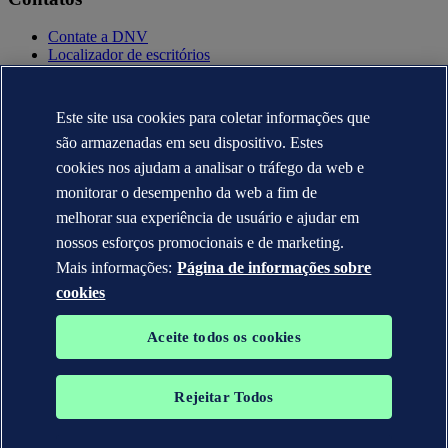
Contate a DNV
Localizador de escritórios
Contatos para imprensa
Veracity.com
Este site usa cookies para coletar informações que
Política de privacidade
são armazenadas em seu dispositivo. Estes
Termo de uso
Copyright © DNV AS 2025
cookies nos ajudam a analisar o tráfego da web e
Informação sobre cookies
monitorar o desempenho da web a fim de
melhorar sua experiência de usuário e ajudar em
nossos esforços promocionais e de marketing.
Mais informações:
Página de informações sobre
cookies
Aceite todos os cookies
Rejeitar Todos
As marcas registradas DNV GL®, DNV®, Horizon Graphic e Det
Norske Veritas® são propriedades de empresas do grupo Det