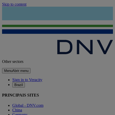
Skip to content
Other sectors
Menu
Abrir menu
Sign in to Veracity
Brazil
PRINCIPAIS SITES
Global - DNV.com
China
Germany