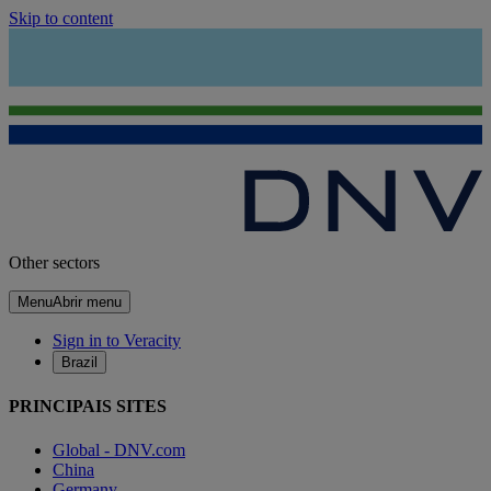
Skip to content
Other sectors
Menu
Abrir menu
Sign in to Veracity
Brazil
PRINCIPAIS SITES
Global - DNV.com
China
Germany