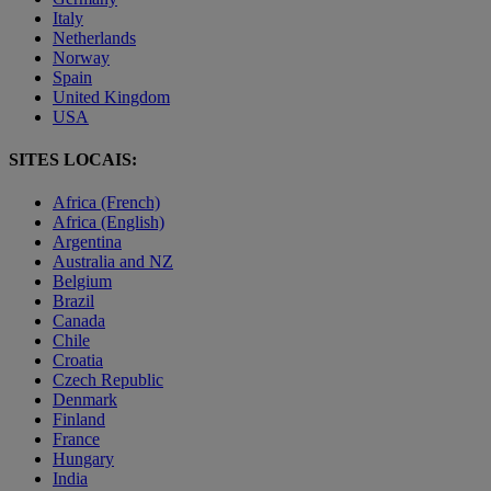
Italy
Netherlands
Norway
Spain
United Kingdom
USA
SITES LOCAIS:
Africa (French)
Africa (English)
Argentina
Australia and NZ
Belgium
Brazil
Canada
Chile
Croatia
Czech Republic
Denmark
Finland
France
Hungary
India