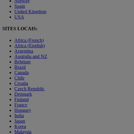
Norway
Spain
United Kingdom
USA
SITES LOCAIS:
Africa (French)
Africa (English)
Argentina
Australia and NZ
Belgium
Brazil
Canada
Chile
Croatia
Czech Republic
Denmark
Finland
France
Hungary
India
Japan
Korea
Malaysia