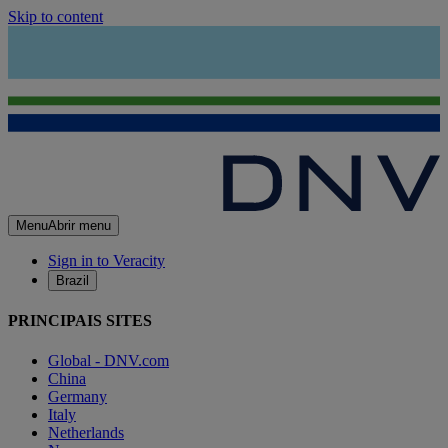
Skip to content
Menu
Abrir menu
Sign in to Veracity
Brazil
PRINCIPAIS SITES
Global - DNV.com
China
Germany
Italy
Netherlands