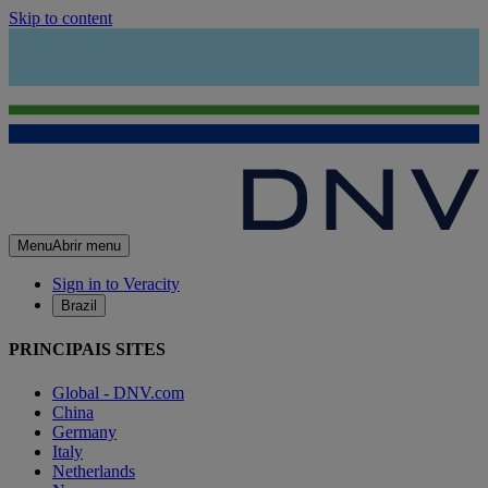
Skip to content
Menu
Abrir menu
Sign in to Veracity
Brazil
PRINCIPAIS SITES
Global - DNV.com
China
Germany
Italy
Netherlands