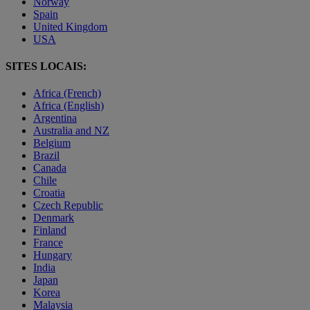
Norway
Spain
United Kingdom
USA
SITES LOCAIS:
Africa (French)
Africa (English)
Argentina
Australia and NZ
Belgium
Brazil
Canada
Chile
Croatia
Czech Republic
Denmark
Finland
France
Hungary
India
Japan
Korea
Malaysia