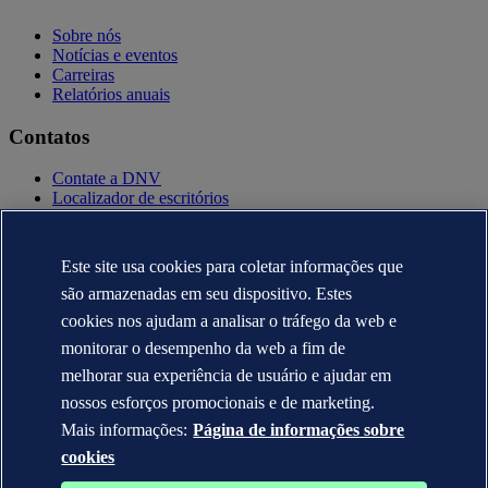
Sobre nós
Notícias e eventos
Carreiras
Relatórios anuais
Contatos
Contate a DNV
Localizador de escritórios
Contatos para imprensa
Veracity.com
Este site usa cookies para coletar informações que
Política de privacidade
são armazenadas em seu dispositivo. Estes
Termo de uso
Copyright © DNV AS 2025
cookies nos ajudam a analisar o tráfego da web e
Informação sobre cookies
monitorar o desempenho da web a fim de
melhorar sua experiência de usuário e ajudar em
nossos esforços promocionais e de marketing.
Mais informações:
Página de informações sobre
cookies