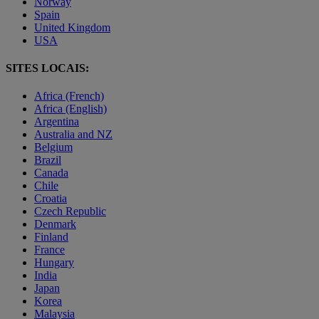
Norway
Spain
United Kingdom
USA
SITES LOCAIS:
Africa (French)
Africa (English)
Argentina
Australia and NZ
Belgium
Brazil
Canada
Chile
Croatia
Czech Republic
Denmark
Finland
France
Hungary
India
Japan
Korea
Malaysia