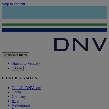
Skip to content
Menu
Abrir menu
Sign in to Veracity
Brazil
PRINCIPAIS SITES
Global - DNV.com
China
Germany
Italy
Netherlands