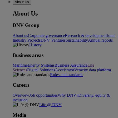
About Us
About Us
DNV Group
About us
Corporate governance
Research & development
Joint
Industry Projects
DNV Ventures
Sustainability
Annual reports
History
Business areas
Maritime
Energy Systems
Business Assurance
Life
Sciences
Digital Solutions
Accelerator
Veracity data platform
Rules and standards
Careers
Overview
Job opportunities
Why DNV?
Diversity, equity &
inclusion
Life @ DNV
Media