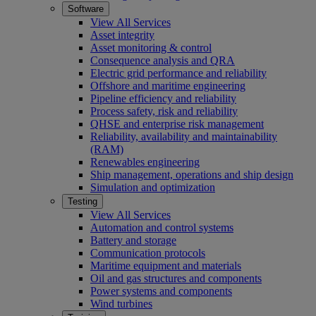
Software
View All Services
Asset integrity
Asset monitoring & control
Consequence analysis and QRA
Electric grid performance and reliability
Offshore and maritime engineering
Pipeline efficiency and reliability
Process safety, risk and reliability
QHSE and enterprise risk management
Reliability, availability and maintainability
(RAM)
Renewables engineering
Ship management, operations and ship design
Simulation and optimization
Testing
View All Services
Automation and control systems
Battery and storage
Communication protocols
Maritime equipment and materials
Oil and gas structures and components
Power systems and components
Wind turbines