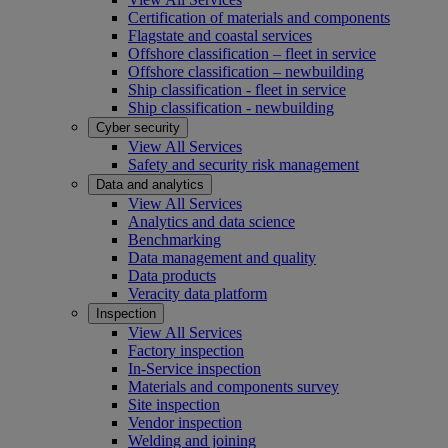
Certification of materials and components
Flagstate and coastal services
Offshore classification – fleet in service
Offshore classification – newbuilding
Ship classification - fleet in service
Ship classification - newbuilding
Cyber security
View All Services
Safety and security risk management
Data and analytics
View All Services
Analytics and data science
Benchmarking
Data management and quality
Data products
Veracity data platform
Inspection
View All Services
Factory inspection
In-Service inspection
Materials and components survey
Site inspection
Vendor inspection
Welding and joining