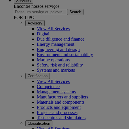
Services
Encontre nossos serviços
Search
POR TIPO
Advisory
View All Services
Digital
Due diligence and finance
Energy management
Engineering and design
Environment and sustainability
Marine operations
Safety, risk and reliability
Systems and markets
Certification
View All Services
Competence
Management systems
Manufacturers and suppliers
Materials and components
Products and equipment
Projects and processes
Test centres and simulators
Classification
View All Services