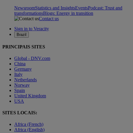
Newsroom
Statistics and Insights
Events
Podcast: Trust and
transformations
Blogs: Energy in transition
Contact us
Sign in to Veracity
Brazil
PRINCIPAIS SITES
Global - DNV.com
China
Germany
Italy
Netherlands
Norway
Spain
United Kingdom
USA
SITES LOCAIS:
Africa (French)
Africa (English)