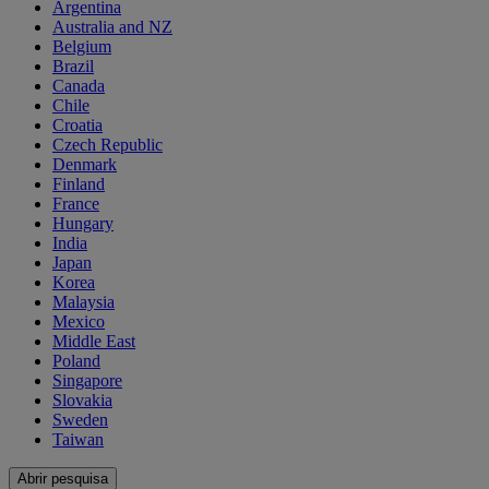
Argentina
Australia and NZ
Belgium
Brazil
Canada
Chile
Croatia
Czech Republic
Denmark
Finland
France
Hungary
India
Japan
Korea
Malaysia
Mexico
Middle East
Poland
Singapore
Slovakia
Sweden
Taiwan
Abrir pesquisa