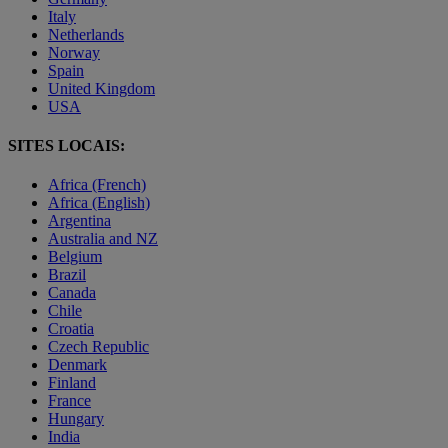
Italy
Netherlands
Norway
Spain
United Kingdom
USA
SITES LOCAIS:
Africa (French)
Africa (English)
Argentina
Australia and NZ
Belgium
Brazil
Canada
Chile
Croatia
Czech Republic
Denmark
Finland
France
Hungary
India