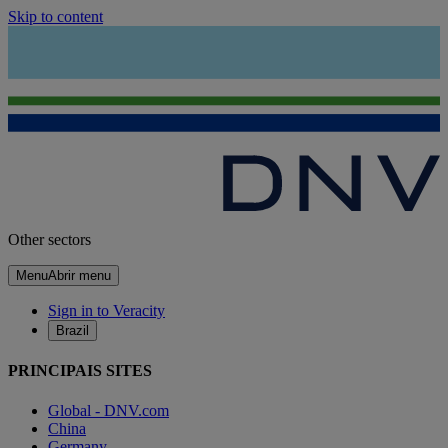
Skip to content
Other sectors
Menu
Abrir menu
Sign in to Veracity
Brazil
PRINCIPAIS SITES
Global - DNV.com
China
Germany