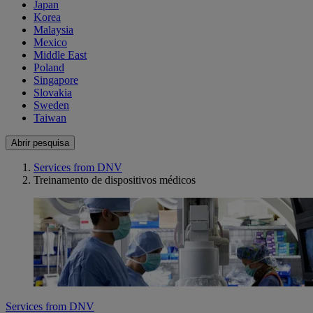
Japan
Korea
Malaysia
Mexico
Middle East
Poland
Singapore
Slovakia
Sweden
Taiwan
Abrir pesquisa
Services from DNV
Treinamento de dispositivos médicos
Services from DNV