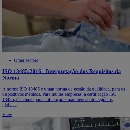
Other sectors
ISO 13485:2016 - Interpretação dos Requisitos da
Norma
A norma ISO 13485 é uman norma de gestão da qualidade, para os
dispositivos médicos. Para muitas empresas, a certificação ISO
13485, é a chave para a obtenção e manutenção de negócios
globais.
View