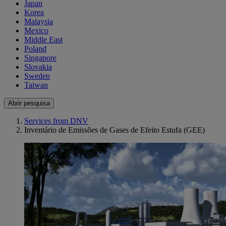
Japan
Korea
Malaysia
Mexico
Middle East
Poland
Singapore
Slovakia
Sweden
Taiwan
Abrir pesquisa
Services from DNV
Inventário de Emissões de Gases de Efeito Estufa (GEE)