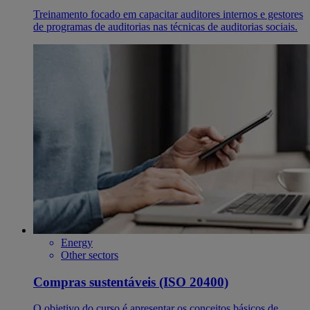
Treinamento focado em capacitar auditores internos e gestores
de programas de auditorias nas técnicas de auditorias sociais.
Energy
Other sectors
Compras sustentáveis (ISO 20400)
O objetivo do curso é apresentar os conceitos básicos de