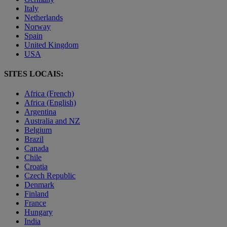
Italy
Netherlands
Norway
Spain
United Kingdom
USA
SITES LOCAIS:
Africa (French)
Africa (English)
Argentina
Australia and NZ
Belgium
Brazil
Canada
Chile
Croatia
Czech Republic
Denmark
Finland
France
Hungary
India