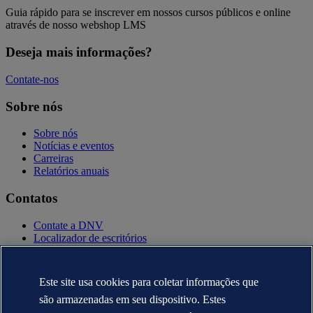
Guia rápido para se inscrever em nossos cursos públicos e online
através de nosso webshop LMS
Deseja mais informações?
Contate-nos
Sobre nós
Sobre nós
Notícias e eventos
Carreiras
Relatórios anuais
Contatos
Contate a DNV
Localizador de escritórios
Contatos para imprensa
Veracity.com
Este site usa cookies para coletar informações que
Política de privacidade
Termo de uso
são armazenadas em seu dispositivo. Estes
Copyright © DNV AS 2025