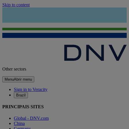
Skip to content
Other sectors
Menu
Abrir menu
Sign in to Veracity
Brazil
PRINCIPAIS SITES
Global - DNV.com
China
Germany