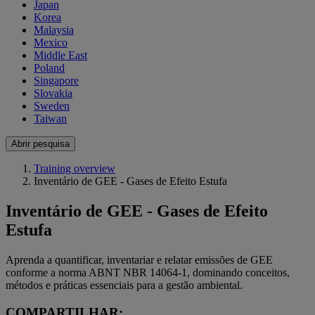
Japan
Korea
Malaysia
Mexico
Middle East
Poland
Singapore
Slovakia
Sweden
Taiwan
Abrir pesquisa
Training overview
Inventário de GEE - Gases de Efeito Estufa
Inventário de GEE - Gases de Efeito
Estufa
Aprenda a quantificar, inventariar e relatar emissões de GEE
conforme a norma ABNT NBR 14064-1, dominando conceitos,
métodos e práticas essenciais para a gestão ambiental.
COMPARTILHAR: