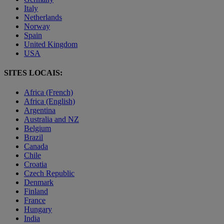
Italy
Netherlands
Norway
Spain
United Kingdom
USA
SITES LOCAIS:
Africa (French)
Africa (English)
Argentina
Australia and NZ
Belgium
Brazil
Canada
Chile
Croatia
Czech Republic
Denmark
Finland
France
Hungary
India