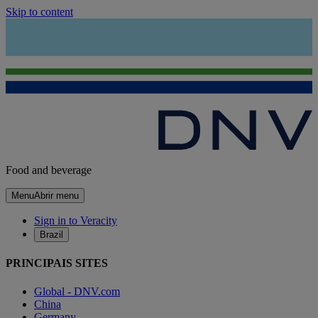
Skip to content
Food and beverage
Menu
Abrir menu
Sign in to Veracity
Brazil
PRINCIPAIS SITES
Global - DNV.com
China
Germany