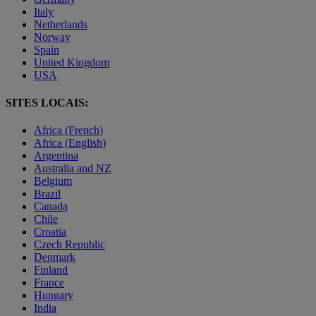
Italy
Netherlands
Norway
Spain
United Kingdom
USA
SITES LOCAIS:
Africa (French)
Africa (English)
Argentina
Australia and NZ
Belgium
Brazil
Canada
Chile
Croatia
Czech Republic
Denmark
Finland
France
Hungary
India